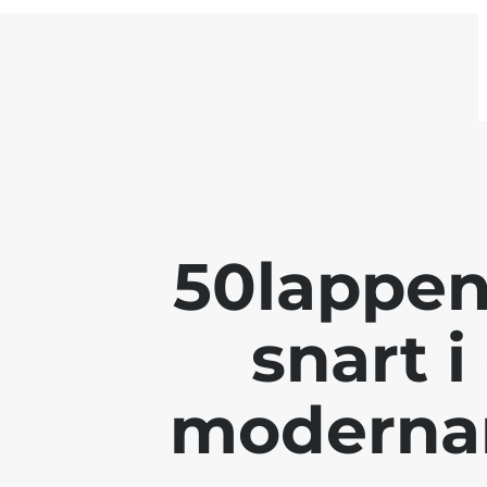
50lappe
snart i
modernar